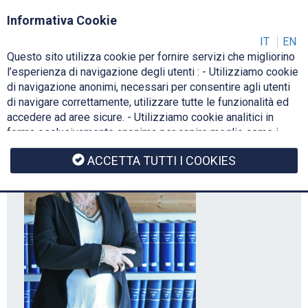
Login
IT
Informativa Cookie
IT
EN
Questo sito utilizza cookie per fornire servizi che migliorino
Toggl
l’esperienza di navigazione degli utenti : - Utilizziamo cookie
navig
di navigazione anonimi, necessari per consentire agli utenti
di navigare correttamente, utilizzare tutte le funzionalità ed
accedere ad aree sicure. - Utilizziamo cookie analitici in
forma esclusivamente anonima per capire meglio come i
nostri utenti utilizzano il sito web, per ottimizzare e
ACCETTA TUTTI I COOKIES
migliorare il sito, rendendolo sempre interessante e rilevante
per gli utenti. - Non vengono usati cookie statistici di
preferenza dell'utente. Ulteriori informazioni di dettaglio
sono disponibili consultando il documento di informativa
cookie.
Cookie Policy