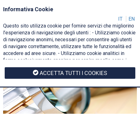
Login
IT
Informativa Cookie
IT
EN
Questo sito utilizza cookie per fornire servizi che migliorino
Toggl
l’esperienza di navigazione degli utenti : - Utilizziamo cookie
navig
di navigazione anonimi, necessari per consentire agli utenti
di navigare correttamente, utilizzare tutte le funzionalità ed
accedere ad aree sicure. - Utilizziamo cookie analitici in
forma esclusivamente anonima per capire meglio come i
nostri utenti utilizzano il sito web, per ottimizzare e
ACCETTA TUTTI I COOKIES
migliorare il sito, rendendolo sempre interessante e rilevante
per gli utenti. - Non vengono usati cookie statistici di
preferenza dell'utente. Ulteriori informazioni di dettaglio
sono disponibili consultando il documento di informativa
cookie.
Cookie Policy